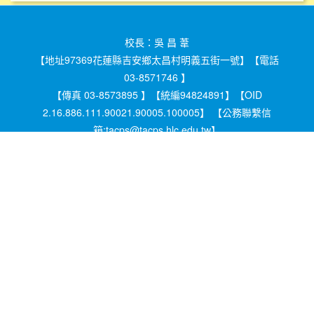
校長：吳 昌 葦
【地址97369花蓮縣吉安鄉太昌村明義五街一號】【電話
03-8571746 】
【傳真 03-8573895 】【統編94824891】【OID
2.16.886.111.90021.90005.100005】 【公務聯繫信
箱:tacps@tacps.hlc.edu.tw】