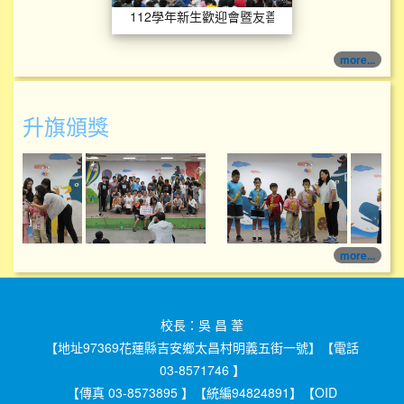
112學年新生歡迎會暨友善校園宣導
more...
升旗頒獎
114學年度升旗頒獎
114學年度升旗頒獎
more...
校長：吳 昌 葦
【地址97369花蓮縣吉安鄉太昌村明義五街一號】【電話
03-8571746 】
【傳真 03-8573895 】【統編94824891】【OID