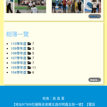
more...
相簿一覽
110學年度
7
109學年度
3
108學年度
5
107學年度
7
106學年度
7
105學年度
11
104學年度
6
more...
校長：吳 昌 葦
【地址97369花蓮縣吉安鄉太昌村明義五街一號】【電話