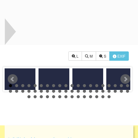
L
M
S
EXIF