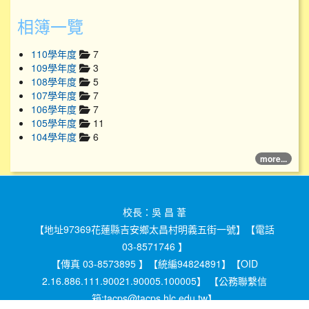
相簿一覽
110學年度
7
109學年度
3
108學年度
5
107學年度
7
106學年度
7
105學年度
11
104學年度
6
more...
校長：吳 昌 葦
【地址97369花蓮縣吉安鄉太昌村明義五街一號】【電話
03-8571746 】
【傳真 03-8573895 】【統編94824891】【OID
2.16.886.111.90021.90005.100005】 【公務聯繫信
箱:tacps@tacps.hlc.edu.tw】