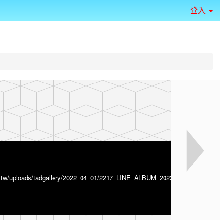
登入
lc.edu.tw/uploads/tadgallery/2022_04_01/2217_LINE_ALBUM_202
cou