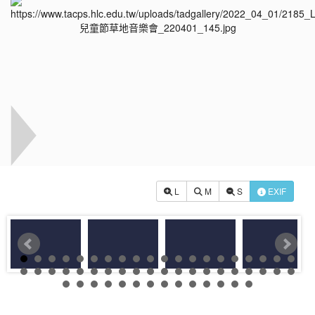
L
M
S
EXIF