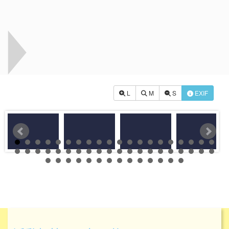
L
M
S
EXIF