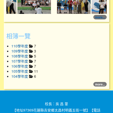
more...
相簿一覽
110學年度
7
109學年度
3
108學年度
5
107學年度
7
106學年度
7
105學年度
11
104學年度
6
more...
校長：吳 昌 葦
【地址97369花蓮縣吉安鄉太昌村明義五街一號】【電話