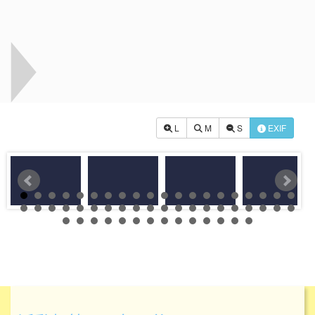
L
M
S
EXIF