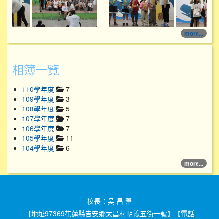
more...
相簿一覽
110學年度
7
109學年度
3
108學年度
5
107學年度
7
106學年度
7
105學年度
11
104學年度
6
more...
校長：吳 昌 葦
【地址97369花蓮縣吉安鄉太昌村明義五街一號】【電話