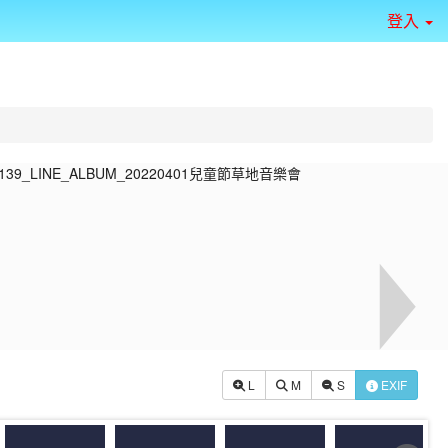
登入
L
M
S
EXIF