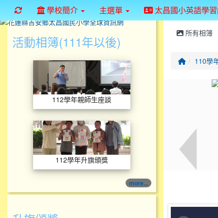
重新取得佈景設定
學校簡介
主選單
太昌國小英語學習
所有相簿
活動相簿(111年以後)
回首頁
110學
112學年親師生座談
112學年親師生座談
112學年升旗頒獎
112學年升旗頒獎
more...