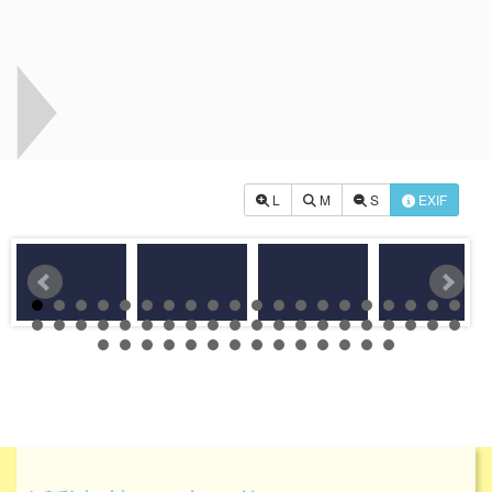
L
M
S
EXIF