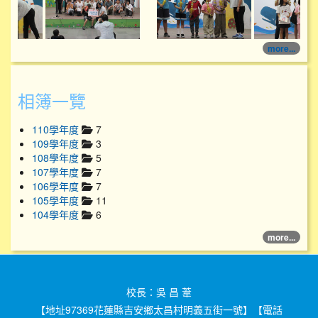
more...
相簿一覽
110學年度
7
109學年度
3
108學年度
5
107學年度
7
106學年度
7
105學年度
11
104學年度
6
more...
校長：吳 昌 葦
【地址97369花蓮縣吉安鄉太昌村明義五街一號】【電話