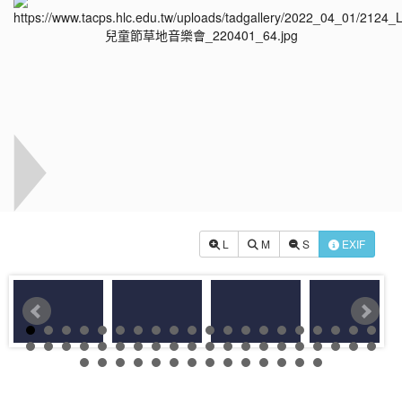
L
M
S
EXIF