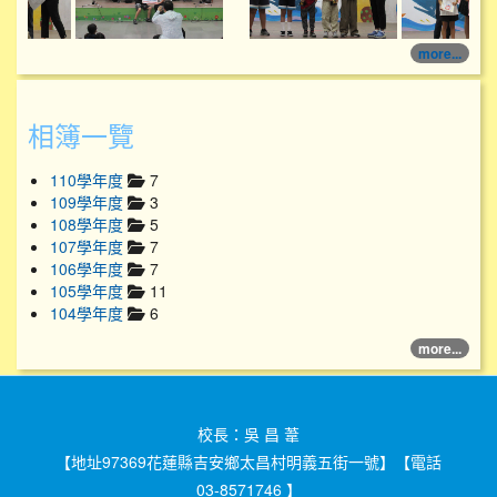
more...
相簿一覽
110學年度
7
109學年度
3
108學年度
5
107學年度
7
106學年度
7
105學年度
11
104學年度
6
more...
校長：吳 昌 葦
【地址97369花蓮縣吉安鄉太昌村明義五街一號】【電話
03-8571746 】