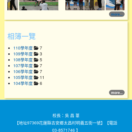
more...
相簿一覽
110學年度
7
109學年度
3
108學年度
5
107學年度
7
106學年度
7
105學年度
11
104學年度
6
more...
校長：吳 昌 葦
【地址97369花蓮縣吉安鄉太昌村明義五街一號】【電話
03-8571746 】