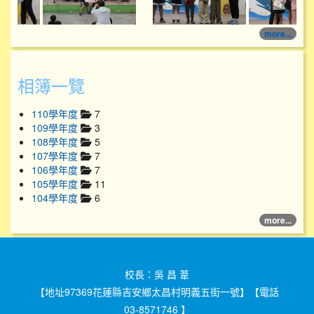
more...
相簿一覽
110學年度
7
109學年度
3
108學年度
5
107學年度
7
106學年度
7
105學年度
11
104學年度
6
more...
校長：吳 昌 葦
【地址97369花蓮縣吉安鄉太昌村明義五街一號】【電話
03-8571746 】