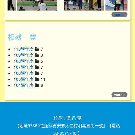
more...
相簿一覽
110學年度
7
109學年度
3
108學年度
5
107學年度
7
106學年度
7
105學年度
11
104學年度
6
more...
校長：吳 昌 葦
【地址97369花蓮縣吉安鄉太昌村明義五街一號】【電話
03-8571746 】