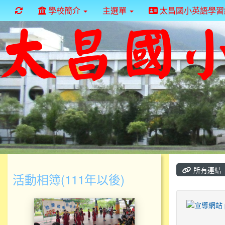
重新取得佈景設定
學校簡介
主選單
太昌國小英語學習
所有連結
活動相簿(111年以後)
1130531社團成果闖關趣
title:宣導網