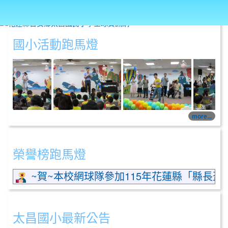
國小活動跑馬燈
1150626學生音樂表演
1150626學生音樂表
more...
榮譽榜跑馬燈
~賀~本校網球隊參加115年花蓮縣「縣長盃」軟
太昌國小最新公告