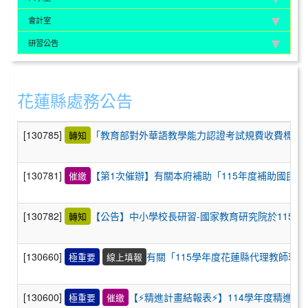
會計室
研習公告
花蓮縣處務公告
[130785]
「教育部對外華語教學能力認證考試規費收費標準」第2
轉知
[130781]
【第1次催辦】有關本府補助「115年度補助國民中
催繳
[130782]
【公告】中小學校長研習-國家教育研究院於115年
轉知
[130660]
有關「115學年度花蓮縣代理教師現況調
極重要
線上填報
[130600]
【⚡精進計畫結報表⚡】114學年度精進計
極重要
催繳