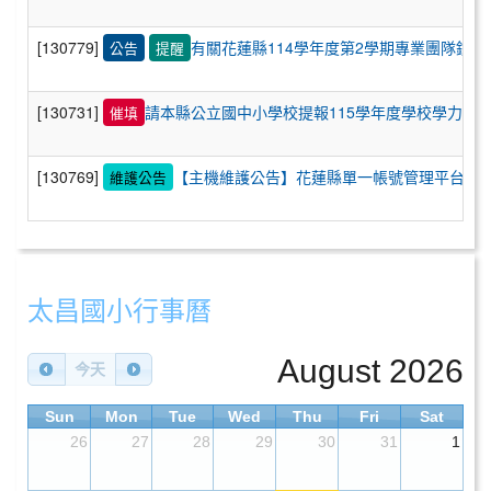
[130779]
有關花蓮縣114學年度第2學期專業團隊鐘點
公告
提醒
[130731]
請本縣公立國中小學校提報115學年度學校學力提
催填
[130769]
【主機維護公告】花蓮縣單一帳號管理平台SSO將於
維護公告
太昌國小行事曆
August 2026
今天
Sun
Mon
Tue
Wed
Thu
Fri
Sat
26
27
28
29
30
31
1